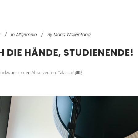
9
In
Allgemein
By
Mario Wallenfang
 DIE HÄNDE, STUDIENENDE!
lückwunsch den Absolventen. Talaaaar! 🎓🍾