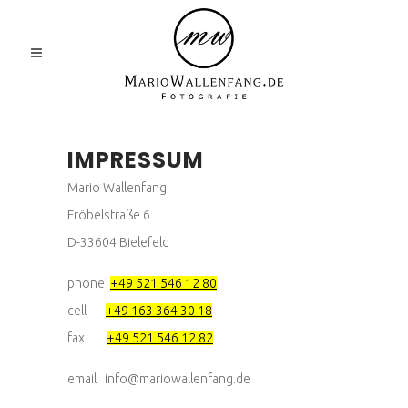
IMPRESSUM
Mario Wallenfang
Fröbelstraße 6
D-33604 Bielefeld
phone
+49 521 546 12 80
cell
+49 163 364 30 18
fax
+49 521 546 12 82
email info@mariowallenfang.de