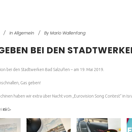
In
Allgemein
By
Mario Wallenfang
GEBEN BEI DEN STADTWERKE
on bei den Stadtwerken Bad Salzuflen – am 19. Mai 2019.
nschnallen, Gas geben!
hinen haben wir extra über Nacht vom „Eurovision Song Contest“ in Isr
i 📸🥳