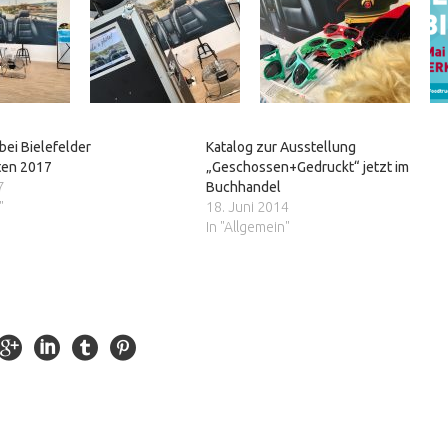
bei Bielefelder
Katalog zur Ausstellung
ten 2017
„Geschossen+Gedruckt“ jetzt im
7
Buchhandel
"
18. Juni 2014
In "Allgemein"