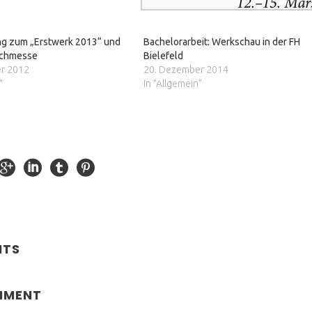
g zum „Erstwerk 2013“ und
Bachelorarbeit: Werkschau in der FH
uchmesse
Bielefeld
r 2012
20. Dezember 2014
"
In "Allgemein"
NTS
MMENT