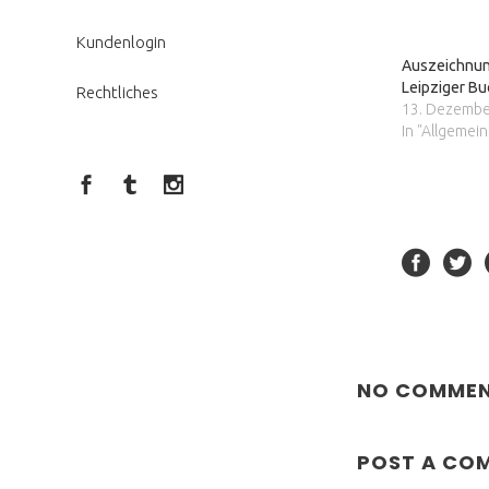
Kundenlogin
Auszeichnun
Leipziger B
Rechtliches
13. Dezembe
In "Allgemein
NO COMME
POST A CO