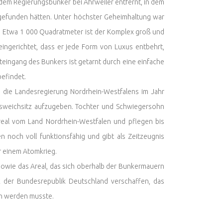
on dem Regierungsbunker bei Ahrweiler entfernt, in dem
 gefunden hätten. Unter höchster Geheimhaltung war
. Etwa 1 000 Quadratmeter ist der Komplex groß und
eingerichtet, dass er jede Form von Luxus entbehrt,
teingang des Bunkers ist getarnt durch eine einfache
efindet.
s die Landesregierung Nordrhein-Westfalens im Jahr
Ausweichsitz aufzugeben. Tochter und Schwiegersohn
al vom Land Nordrhein-Westfalen und pflegen bis
n noch voll funktionsfähig und gibt als Zeitzeugnis
r einem Atomkrieg.
wie das Areal, das sich oberhalb der Bunkermauern
rk der Bundesrepublik Deutschland verschaffen, das
en werden musste.