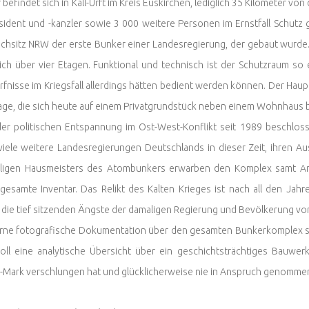
befindet sich in Kall-Urft im Kreis Euskirchen, lediglich 35 Kilometer v
ident und -kanzler sowie 3 000 weitere Personen im Ernstfall Schutz
chsitz NRW der erste Bunker einer Landesregierung, der gebaut wurde
sich über vier Etagen. Funktional und technisch ist der Schutzraum so 
fnisse im Kriegsfall allerdings hätten bedient werden können. Der Haup
ge, die sich heute auf einem Privatgrundstück neben einem Wohnhaus b
er politischen Entspannung im Ost-West-Konflikt seit 1989 beschlos
viele weitere Landesregierungen Deutschlands in dieser Zeit, ihren 
ligen Hausmeisters des Atombunkers erwarben den Komplex samt Are
gesamte Inventar. Das Relikt des Kalten Krieges ist nach all den Jahre
in die tief sitzenden Ängste der damaligen Regierung und Bevölkerung vo
rne fotografische Dokumentation über den gesamten Bunkerkomplex so
soll eine analytische Übersicht über ein geschichtsträchtiges Bauwe
D-Mark verschlungen hat und glücklicherweise nie in Anspruch genomm