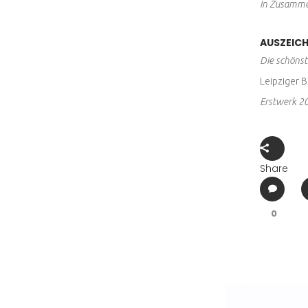
In Zusamme
AUSZEIC
Die schöns
Leipziger 
Erstwerk 2
Share
0