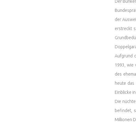
Der Bunker 
Bundespräs
der Auswei
erstreckt 
Grundbedür
Doppelgara
Aufgrund d
1993, wie 
des ehema
heute das 
Einblicke 
Die nüchte
befindet, 
Millionen 