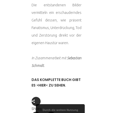
Die entstandenen Bilder
vermitteln ein erschauderndes
Gefühl dessen, wie präsent
Fanatismus, Unterdrückung, Tod
und Zerstörung direkt vor der
eigenen Haustür waren.
In Zusammenarbeit mit
Sebastian
Schmidt
.
DAS KOMPLETTE BUCH GIBT
ES >HIER< ZU SEHEN.
Share
Durch die weitere Nutzung