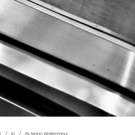
6
In
By
Mario Wallenfang