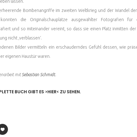
leben lassen.
rheerende Bombenangriffe im zweiten Weltkrieg und der Wandel der Ze
konnten die Originalschauplätze ausgewählter Fotografien für
afiert und so miteinander vereint, so dass sie einen Platz inmitten 
ung nicht ‚verblassen‘.
ndenen Bilder vermitteln ein erschauderndes Gefühl dessen, wie prä
der eigenen Haustür waren.
narbeit mit
Sebastian Schmidt
.
LETTE BUCH GIBT ES >HIER< ZU SEHEN.