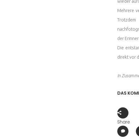
wieder auf
Mehrere ve
Trotzdem 
nachfotogr
der Erinner
Die entsta
direkt vor 
In Zusamme
DAS KOMP
Share