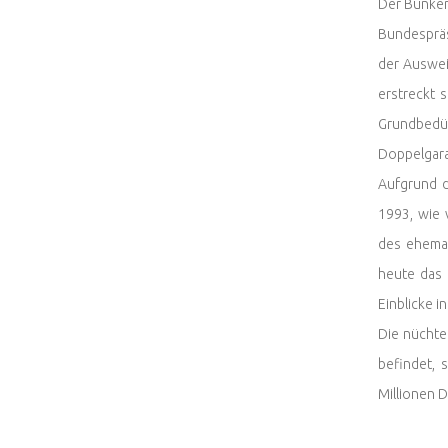
Der Bunker 
Bundespräs
der Auswei
erstreckt 
Grundbedür
Doppelgara
Aufgrund d
1993, wie 
des ehema
heute das 
Einblicke 
Die nüchte
befindet, 
Millionen 