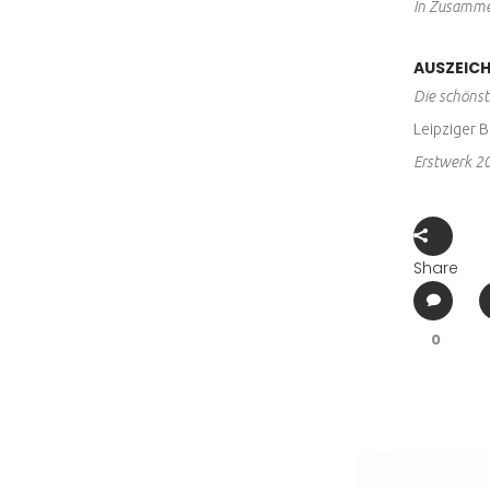
In Zusamme
AUSZEIC
Die schöns
Leipziger 
Erstwerk 2
Share
0