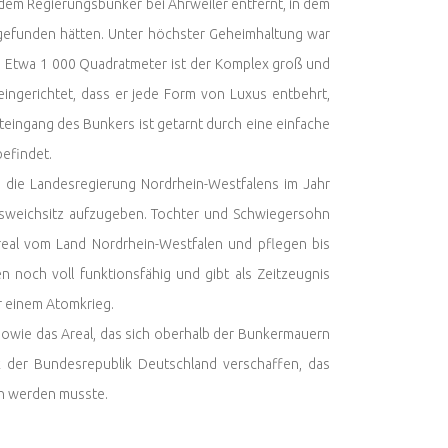
on dem Regierungsbunker bei Ahrweiler entfernt, in dem
 gefunden hätten. Unter höchster Geheimhaltung war
. Etwa 1 000 Quadratmeter ist der Komplex groß und
eingerichtet, dass er jede Form von Luxus entbehrt,
teingang des Bunkers ist getarnt durch eine einfache
efindet.
s die Landesregierung Nordrhein-Westfalens im Jahr
Ausweichsitz aufzugeben. Tochter und Schwiegersohn
al vom Land Nordrhein-Westfalen und pflegen bis
n noch voll funktionsfähig und gibt als Zeitzeugnis
r einem Atomkrieg.
wie das Areal, das sich oberhalb der Bunkermauern
rk der Bundesrepublik Deutschland verschaffen, das
en werden musste.