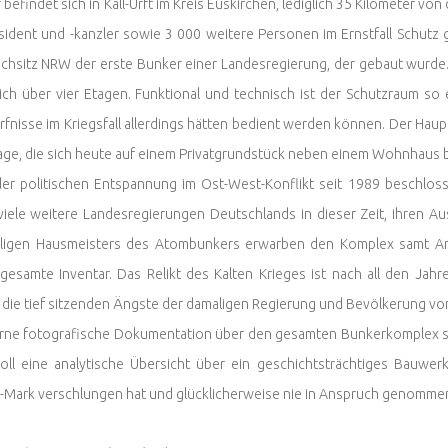
befindet sich in Kall-Urft im Kreis Euskirchen, lediglich 35 Kilometer v
ident und -kanzler sowie 3 000 weitere Personen im Ernstfall Schutz
chsitz NRW der erste Bunker einer Landesregierung, der gebaut wurde
sich über vier Etagen. Funktional und technisch ist der Schutzraum so 
fnisse im Kriegsfall allerdings hätten bedient werden können. Der Haup
ge, die sich heute auf einem Privatgrundstück neben einem Wohnhaus b
er politischen Entspannung im Ost-West-Konflikt seit 1989 beschlos
viele weitere Landesregierungen Deutschlands in dieser Zeit, ihren 
ligen Hausmeisters des Atombunkers erwarben den Komplex samt Are
gesamte Inventar. Das Relikt des Kalten Krieges ist nach all den Jahre
in die tief sitzenden Ängste der damaligen Regierung und Bevölkerung vo
rne fotografische Dokumentation über den gesamten Bunkerkomplex so
soll eine analytische Übersicht über ein geschichtsträchtiges Bauwe
D-Mark verschlungen hat und glücklicherweise nie in Anspruch genomm