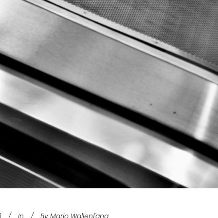
6
In
By
Mario Wallenfang