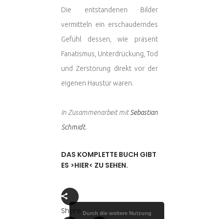
Die entstandenen Bilder
vermitteln ein erschauderndes
Gefühl dessen, wie präsent
Fanatismus, Unterdrückung, Tod
und Zerstörung direkt vor der
eigenen Haustür waren.
In Zusammenarbeit mit
Sebastian
Schmidt
.
DAS KOMPLETTE BUCH GIBT
ES >HIER< ZU SEHEN.
Share
Durch die weitere Nutzung